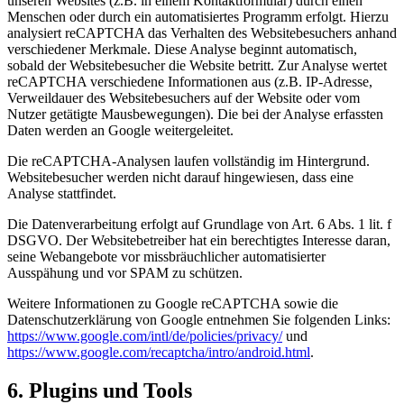
unseren Websites (z.B. in einem Kontaktformular) durch einen
Menschen oder durch ein automatisiertes Programm erfolgt. Hierzu
analysiert reCAPTCHA das Verhalten des Websitebesuchers anhand
verschiedener Merkmale. Diese Analyse beginnt automatisch,
sobald der Websitebesucher die Website betritt. Zur Analyse wertet
reCAPTCHA verschiedene Informationen aus (z.B. IP-Adresse,
Verweildauer des Websitebesuchers auf der Website oder vom
Nutzer getätigte Mausbewegungen). Die bei der Analyse erfassten
Daten werden an Google weitergeleitet.
Die reCAPTCHA-Analysen laufen vollständig im Hintergrund.
Websitebesucher werden nicht darauf hingewiesen, dass eine
Analyse stattfindet.
Die Datenverarbeitung erfolgt auf Grundlage von Art. 6 Abs. 1 lit. f
DSGVO. Der Websitebetreiber hat ein berechtigtes Interesse daran,
seine Webangebote vor missbräuchlicher automatisierter
Ausspähung und vor SPAM zu schützen.
Weitere Informationen zu Google reCAPTCHA sowie die
Datenschutzerklärung von Google entnehmen Sie folgenden Links:
https://www.google.com/intl/de/policies/privacy/
und
https://www.google.com/recaptcha/intro/android.html
.
6. Plugins und Tools